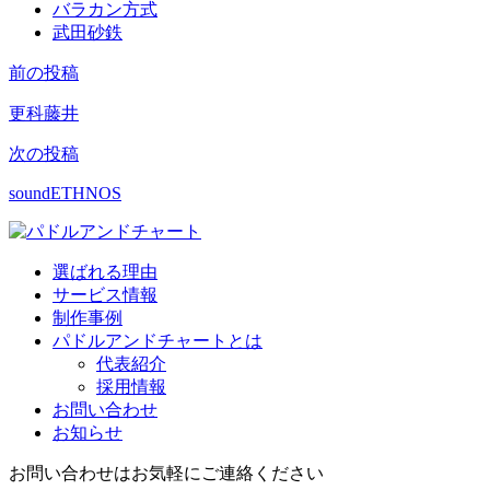
バラカン方式
武田砂鉄
前の投稿
投
稿
更科藤井
ナ
次の投稿
ビ
soundETHNOS
ゲ
ー
選ばれる理由
シ
サービス情報
制作事例
ョ
パドルアンドチャートとは
ン
代表紹介
採用情報
お問い合わせ
お知らせ
お問い合わせはお気軽にご連絡ください