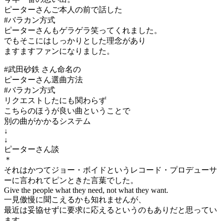
ピーターさんご本人の前で話した
#バラカン方式
ピーターさんもゲラゲラ笑ってくれました。
でもそこにはしっかりとした理念があり
ますますファンになりました。
#武田砂鉄 さん命名の
ピーターさん選曲方法
#バラカン方式
リクエストしたにも関わらず
こちらのほうが良い曲ということで
別の曲がかかるシステム
↓
↓
ピーターさん談
＊
それはかつてジョー・ボイドというレコード・プロデューサ
ーに言われてピンときた言葉でした。
Give the people what they need, not what they want.
一見傲慢に聞こえるかも知れませんが、
最近は妥協せずに要求に応えるというのもありだと思ってい
ます。