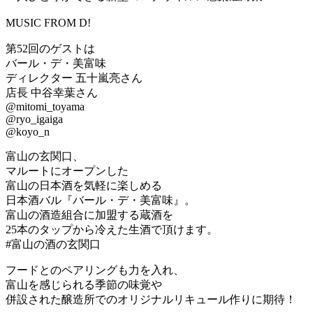
MUSIC FROM D!
第52回のゲストは
バール・デ・美富味
ディレクター 五十嵐亮さん
店長 中谷幸葉さん
@mitomi_toyama
@ryo_igaiga
@koyo_n
富山の玄関口、
マルートにオープンした
富山の日本酒を気軽に楽しめる
日本酒バル『バール・デ・美富味』。
富山の酒造組合に加盟する蔵酒を
25本のタップから冷えた生酒で頂けます。
#富山の酒の玄関口
フードとのペアリングも力を入れ、
富山を感じられる季節の味覚や
併設された醸造所でのオリジナルリキュール作りに期待！