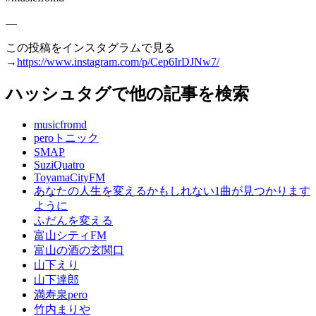
—
この投稿をインスタグラムで見る
→
https://www.instagram.com/p/Cep6IrDJNw7/
ハッシュタグで他の記事を検索
musicfromd
peroトニック
SMAP
SuziQuatro
ToyamaCityFM
あなたの人生を変えるかもしれない1曲が見つかります
ように
ふだんを変える
富山シティFM
富山の酒の玄関口
山下えり
山下達郎
満寿泉pero
竹内まりや