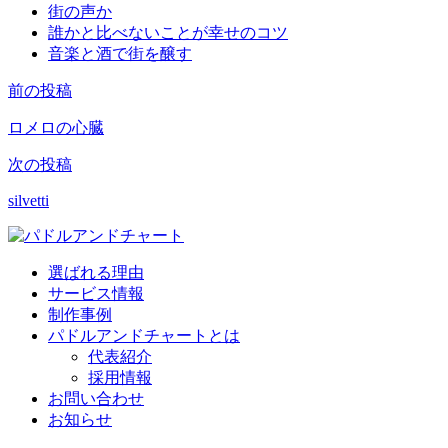
街の声か
誰かと比べないことが幸せのコツ
音楽と酒で街を醸す
前の投稿
投
稿
ロメロの心臓
ナ
次の投稿
ビ
silvetti
ゲ
ー
選ばれる理由
シ
サービス情報
制作事例
ョ
パドルアンドチャートとは
ン
代表紹介
採用情報
お問い合わせ
お知らせ