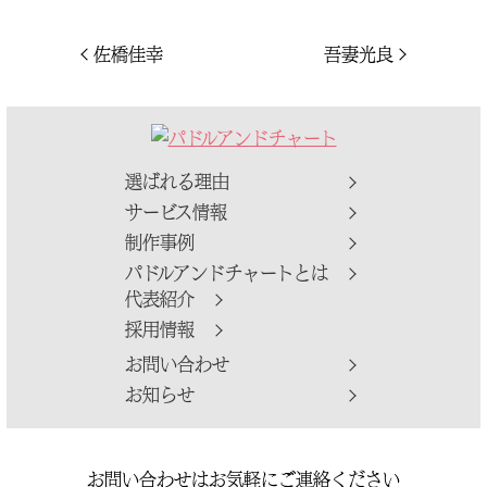
投
前
次
佐橋佳幸
吾妻光良
の
の
稿
投
投
稿
稿
ナ
ビ
選ばれる理由
ゲ
サービス情報
ー
制作事例
シ
パドルアンドチャートとは
ョ
代表紹介
ン
採用情報
お問い合わせ
お知らせ
お問い合わせはお気軽にご連絡ください