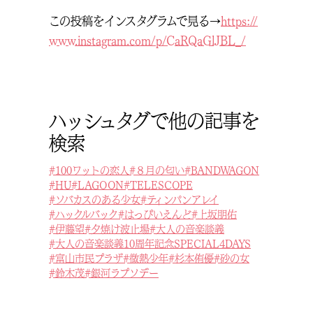
この投稿をインスタグラムで見る→
https://
www.instagram.com/p/CaRQaGlJBL_/
ハッシュタグで他の記事を
検索
100ワットの恋人
８月の匂い
BANDWAGON
HU
LAGOON
TELESCOPE
ソバカスのある少女
ティンパンアレイ
ハックルバック
はっぴいえんど
上坂朋佑
伊藤望
夕焼け波止場
大人の音楽談義
大人の音楽談義10周年記念SPECIAL4DAYS
富山市民プラザ
微熱少年
杉本侑優
砂の女
鈴木茂
銀河ラプソデー