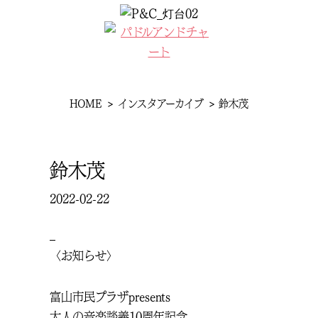
コ
ン
MENU
テ
ン
ツ
へ
現
HOME
インスタアーカイブ
鈴木茂
ス
在
キ
位
ッ
鈴木茂
プ
置
2022-02-22
–
〈お知らせ〉
富山市民プラザpresents
大人の音楽談義10周年記念