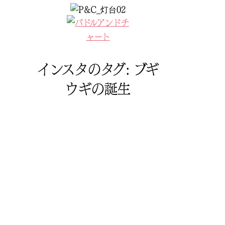
コ
ン
テ
ン
ツ
インスタのタグ:
ブギ
へ
ス
ウギの誕生
キ
ッ
プ