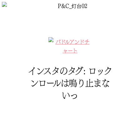
コ
ン
MENU
テ
ン
ツ
へ
ス
キ
ッ
インスタのタグ:
ロック
プ
ンロールは鳴り止まな
いっ