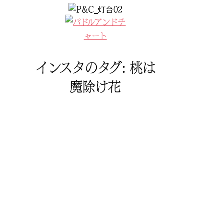
コ
ン
テ
ン
ツ
インスタのタグ:
桃は
へ
ス
魔除け花
キ
ッ
プ