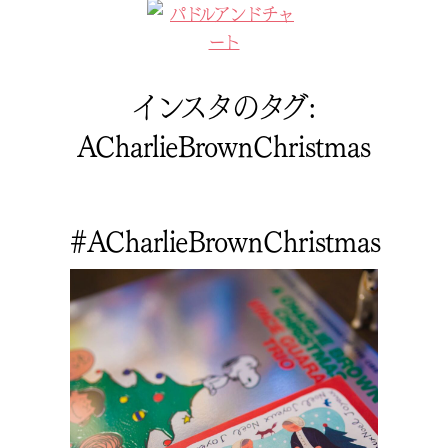
インスタのタグ:
ACharlieBrownChristmas
#ACharlieBrownChristmas