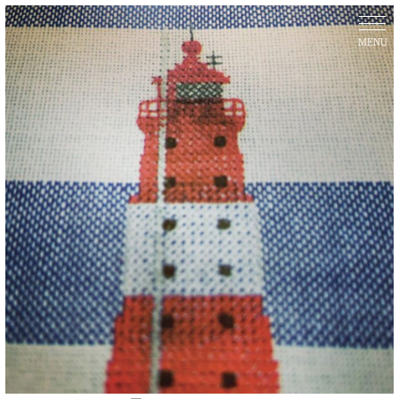
コ
ン
MENU
テ
ン
ツ
へ
ス
キ
ッ
プ