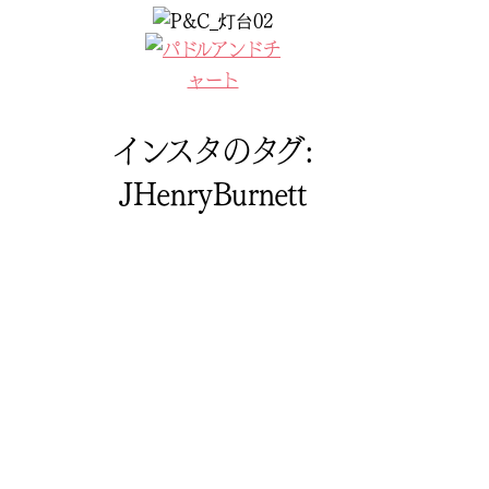
コ
ン
テ
ン
ツ
インスタのタグ:
へ
ス
JHenryBurnett
キ
ッ
プ