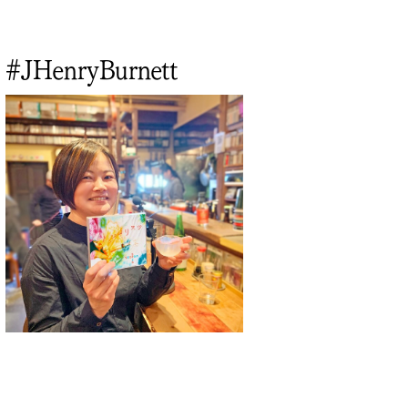
#JHenryBurnett