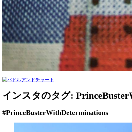
インスタのタグ:
PrinceBuster
#PrinceBusterWithDeterminations