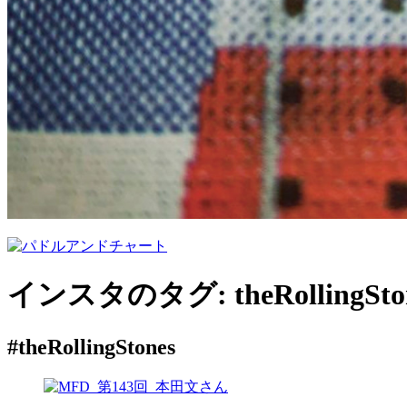
インスタのタグ:
theRollingSto
#theRollingStones