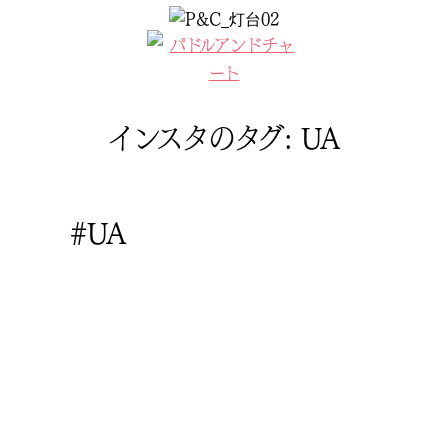
コ
ン
MENU
テ
ン
ツ
インスタのタグ:
UA
へ
ス
キ
ッ
#UA
プ