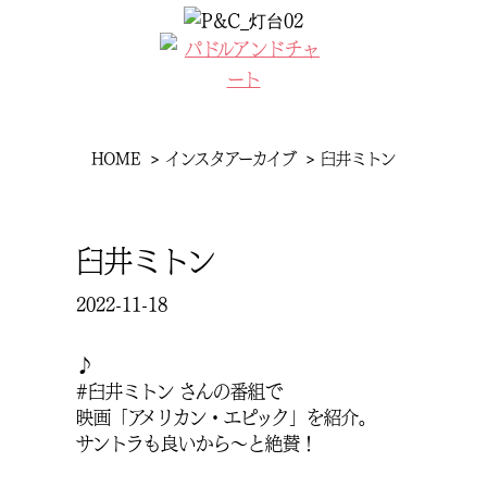
コ
ン
MENU
テ
ン
ツ
へ
現
HOME
インスタアーカイブ
臼井ミトン
ス
在
キ
位
ッ
臼井ミトン
プ
置
2022-11-18
♪
#臼井ミトン さんの番組で
映画「アメリカン・エピック」を紹介。
サントラも良いから〜と絶賛！