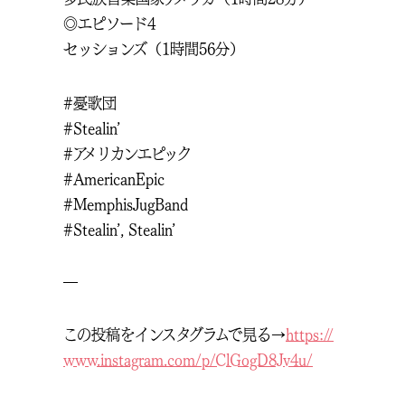
◎エピソード4
セッションズ（1時間56分）
#憂歌団
#Stealin’
#アメリカンエピック
#AmericanEpic
#MemphisJugBand
#Stealin’, Stealin’
—
この投稿をインスタグラムで見る→
https://
www.instagram.com/p/ClGogD8Jv4u/