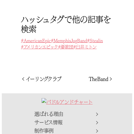
ハッシュタグで他の記事を
検索
AmericanEpic
MemphisJugBand
Stealin
アメリカンエピック
憂歌団
臼井ミトン
投
前
次
イーリングクラブ
TheBand
の
の
稿
投
投
稿
稿
ナ
ビ
選ばれる理由
ゲ
サービス情報
ー
制作事例