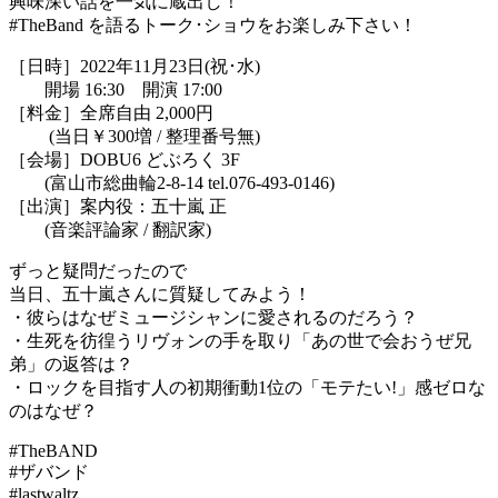
興味深い話を一気に蔵出し！
#TheBand を語るトーク･ショウをお楽しみ下さい！
［日時］2022年11月23日(祝･水)
開場 16:30 開演 17:00
［料金］全席自由 2,000円
(当日￥300増 / 整理番号無)
［会場］DOBU6 どぶろく 3F
(富山市総曲輪2-8-14 tel.076-493-0146)
［出演］案内役：五十嵐 正
(音楽評論家 / 翻訳家)
ずっと疑問だったので
当日、五十嵐さんに質疑してみよう！
・彼らはなぜミュージシャンに愛されるのだろう？
・生死を彷徨うリヴォンの手を取り「あの世で会おうぜ兄
弟」の返答は？
・ロックを目指す人の初期衝動1位の「モテたい!」感ゼロな
のはなぜ？
#TheBAND
#ザバンド
#lastwaltz