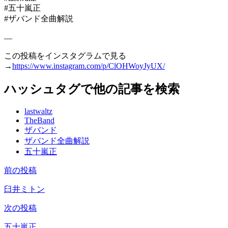
#五十嵐正
#ザバンド全曲解説
—
この投稿をインスタグラムで見る
→
https://www.instagram.com/p/ClOHWoyJyUX/
ハッシュタグで他の記事を検索
lastwaltz
TheBand
ザバンド
ザバンド全曲解説
五十嵐正
前の投稿
投
稿
臼井ミトン
ナ
次の投稿
ビ
五十嵐正