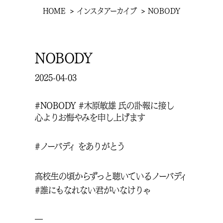
現
HOME
インスタアーカイブ
NOBODY
在
位
NOBODY
置
2025-04-03
#NOBODY #木原敏雄 氏の訃報に接し
心よりお悔やみを申し上げます
#ノーバディ をありがとう
高校生の頃からずっと聴いているノーバディ
#誰にもなれない君がいなけりゃ
—