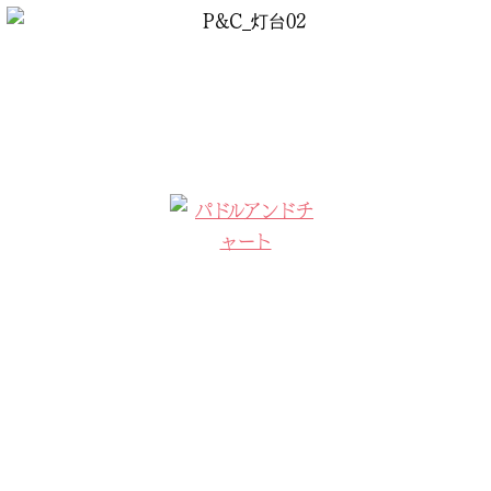
コ
ン
MENU
テ
ン
ツ
へ
ス
キ
ッ
プ