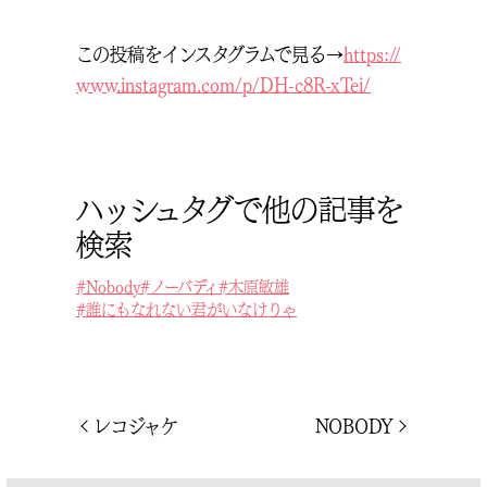
この投稿をインスタグラムで見る→
https://
www.instagram.com/p/DH-c8R-xTei/
ハッシュタグで他の記事を
検索
Nobody
ノーバディ
木原敏雄
誰にもなれない君がいなけりゃ
投
前
次
レコジャケ
NOBODY
の
の
稿
投
投