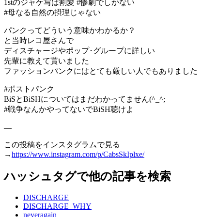
1stのジャケ写は割愛 #惨劇でしかない
#母なる自然の摂理じゃない
パンクってどういう意味かわかるか？
と当時レコ屋さんで
ディスチャージやポップ･グループに詳しい
先輩に教えて貰いました
ファッションパンクにはとても厳しい人でもありました
#ポストパンク
BiSとBiSHについてはまだわかってません(^_^;
#戦争なんかやってないでBiSH聴けよ
—
この投稿をインスタグラムで見る
→
https://www.instagram.com/p/CabsSkIplxe/
ハッシュタグで他の記事を検索
DISCHARGE
DISCHARGE_WHY
neveragain