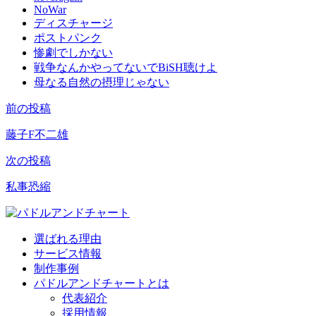
NoWar
ディスチャージ
ポストパンク
惨劇でしかない
戦争なんかやってないでBiSH聴けよ
母なる自然の摂理じゃない
前の投稿
投
稿
藤子F不二雄
ナ
次の投稿
ビ
私事恐縮
ゲ
ー
選ばれる理由
シ
サービス情報
ョ
制作事例
パドルアンドチャートとは
ン
代表紹介
採用情報