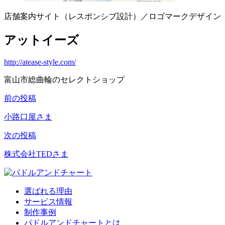
店舗案内サイト（レスポンシブ設計）／ロゴマークデザイン
アットイーズ
http://atease-style.com/
富山市総曲輪のセレクトショップ
前の投稿
投
稿
小路口屋さま
ナ
次の投稿
ビ
株式会社TEDさま
ゲ
ー
選ばれる理由
シ
サービス情報
ョ
制作事例
パドルアンドチャートとは